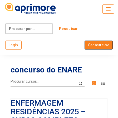
Skip
to
content
Search
for:
Login
Cadastre-se
concurso do ENARE
ENFERMAGEM
RESIDÊNCIAS 2025 –