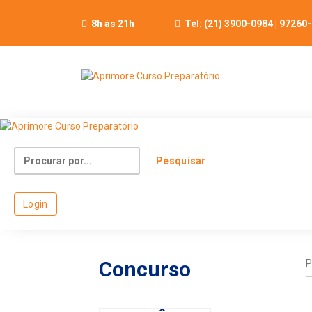
Skip
to
8h às 21h
Tel: (21) 3900-0984 | 97260
content
Search
for:
Login
Concurso