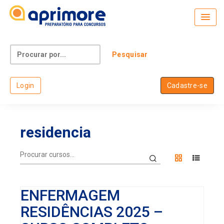
Skip
to
content
Search
for:
Login
Cadastre-se
residencia
ENFERMAGEM
RESIDÊNCIAS 2025 –