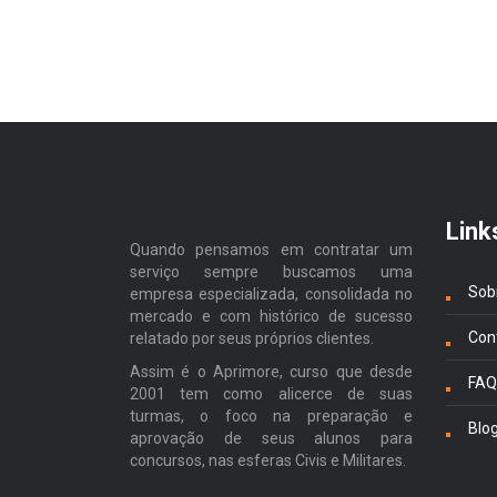
Link
Quando pensamos em contratar um
serviço sempre buscamos uma
Sob
empresa especializada, consolidada no
mercado e com histórico de sucesso
Con
relatado por seus próprios clientes.
Assim é o Aprimore, curso que desde
FAQ
2001 tem como alicerce de suas
turmas, o foco na preparação e
Blo
aprovação de seus alunos para
concursos, nas esferas Civis e Militares.