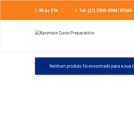
Skip
to
8h às 21h
Tel: (21) 3900-0984 | 97260
content
Nenhum produto foi encontrado para a sua s