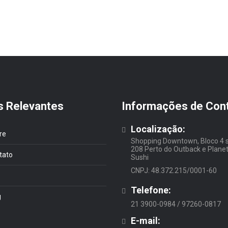
s Relevantes
Informações de Con
Localização:
re
Shopping Downtown, Bloco 4 
208 Perto do Outback e Plane
tato
Sushi
CNPJ: 48.372.215/0001-60
Telefone:
g
21 3900-0984 / 97260-0817
E-mail: