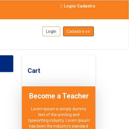
Login
/
Cadastro
Login
Cadastre-se
Cart
Become a Teacher
Lorem Ipsum is simply dummy
text of the printing and
typesetting industry. Lorem Ipsum
has been the industry’s standard