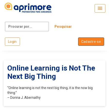
Skip
to
content
Search
for:
Login
Cadastre-se
Online Learning is Not The
Next Big Thing
“Online learning is not the next big thing, it is the now big
thing.”
– Donna J. Abernathy